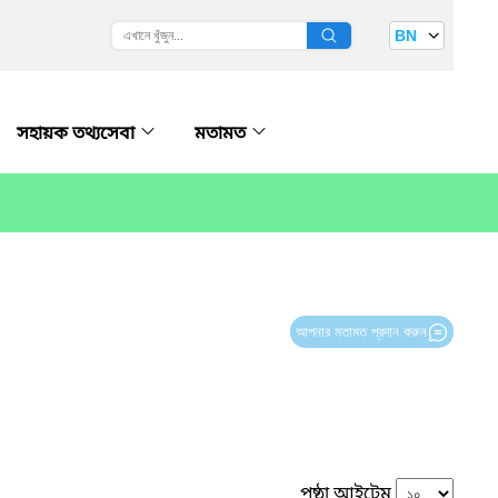
BN
সহায়ক তথ‍্যসেবা
মতামত
আপনার মতামত প্রদান করুন
পৃষ্ঠা আইটেম