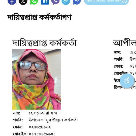
আপনার মতামত প্রদান করুন
দায়িত্বপ্রাপ্ত কর্মকর্তাগণ
দায়িত্বপ্রাপ্ত কর্মকর্তা
আপীল ক
এ ক
নাম:
উপ
পদবি:
০১
ফোন:
০১
মোবাইল:
dd
ইমেইল:
উপজ
ঠিকানা :
হোসনেআরা ছন্দা
নাম:
উপজেলা যুব উন্নয়ন কর্মকর্তা
পদবি:
০২৭৬৫৪১৬২
ফোন:
০১৭১৬১৫৮৯০১
মোবাইল: