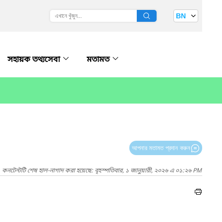
BN
সহায়ক তথ‍্যসেবা
মতামত
আপনার মতামত প্রদান করুন
কনটেন্টটি শেষ হাল-নাগাদ করা হয়েছে: বৃহস্পতিবার, ১ জানুয়ারী, ২০২৬ এ ০১:২৬ PM