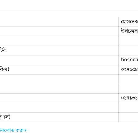
হোসনেআ
উপজেলা য
্টল
hosne
ফিস)
০২৭৬৫৪
০১৭১৬১
িসিএস)
াউনলোড করুন