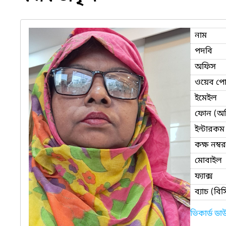
নাম
পদবি
অফিস
ওয়েব পোর
ইমেইল
ফোন (অ
ইন্টারকম
কক্ষ নম্বর
মোবাইল
ফ্যাক্স
ব্যাচ (ব
ভিকার্ড ড