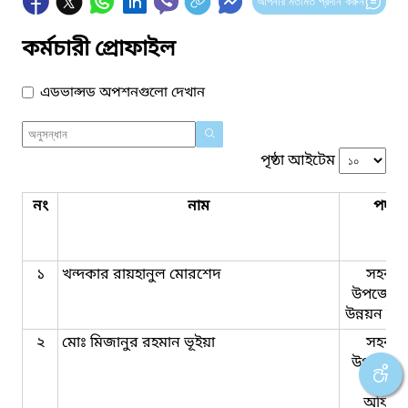
আপনার মতামত প্রদান করুন
কর্মচারী প্রোফাইল
এডভান্সড অপশনগুলো দেখান
পৃষ্ঠা আইটেম
নং
নাম
পদবি
১
খন্দকার রায়হানুল মোরশেদ
সহকার
উপজেলা 
উন্নয়ন কর্ম
২
মোঃ মিজানুর রহমান ভূইয়া
সহকার
উপজেলা 
উন্নয়ন
অফিসা