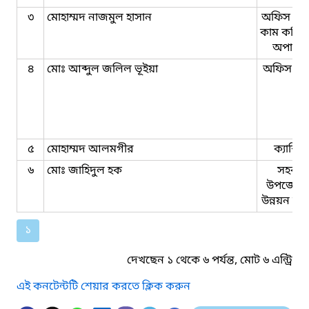
৩
মোহাম্মদ নাজমুল হাসান
অফিস সহ
কাম কম্পি
অপারে
৪
মোঃ আব্দুল জলিল ভূইয়া
অফিস সহ
৫
মোহাম্মদ আলমগীর
ক্যাশিয়
৬
মোঃ জাহিদুল হক
সহকার
উপজেলা 
উন্নয়ন কর্ম
১
দেখছেন ১ থেকে ৬ পর্যন্ত, মোট ৬ এন্ট্রি
এই কনটেন্টটি শেয়ার করতে ক্লিক করুন